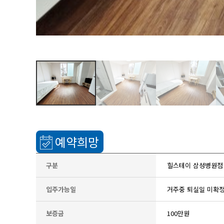
예약희망
구분
힐스테이 삼성병원점 S
입주가능일
거주중 퇴실일 미확
보증금
100만원