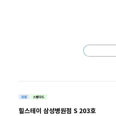
원룸
스탠다드
힐스테이 삼성병원점 S 203호