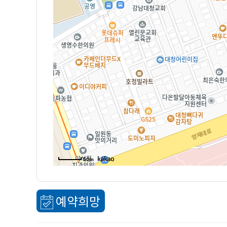
50m
예약희망