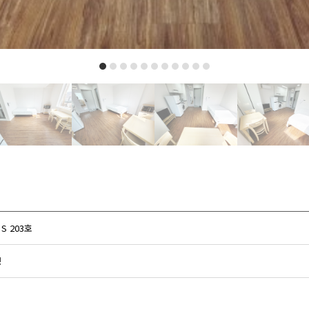
 203호
정