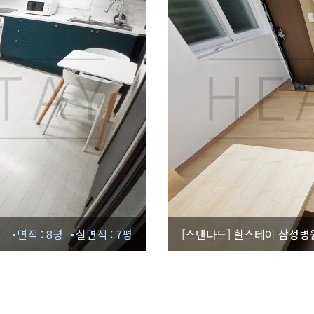
면적 : 8평
실면적 : 7평
[스탠다드]
힐스테이 삼성병원