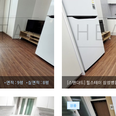
면적 : 9평
실면적 : 8평
[스탠다드]
힐스테이 삼성병원
원룸