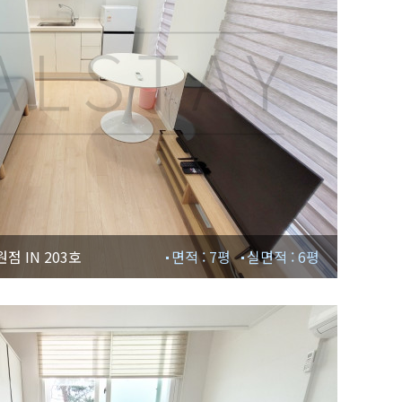
 IN 203호
면적 : 7평
실면적 : 6평