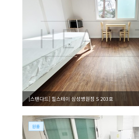
[스탠다드]
힐스테이 삼성병원점 S 203호
원룸