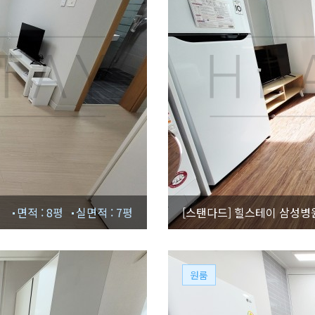
면적 : 8평
실면적 : 7평
[스탠다드]
힐스테이 삼성병원
원룸