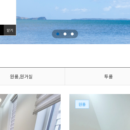
닫기
원룸,원거실
투룸
원룸