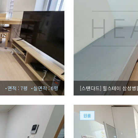
면적 : 7평
실면적 : 6평
[스탠다드]
힐스테이 삼성병원점
원룸