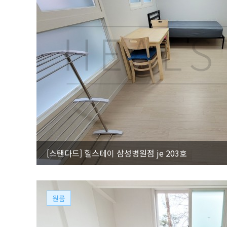
[스탠다드]
힐스테이 삼성병원점 je 203호
원룸