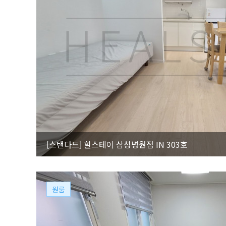
[스탠다드]
힐스테이 삼성병원점 IN 303호
원룸