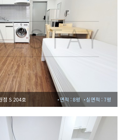
점 S 204호
면적 : 8평
실면적 : 7평