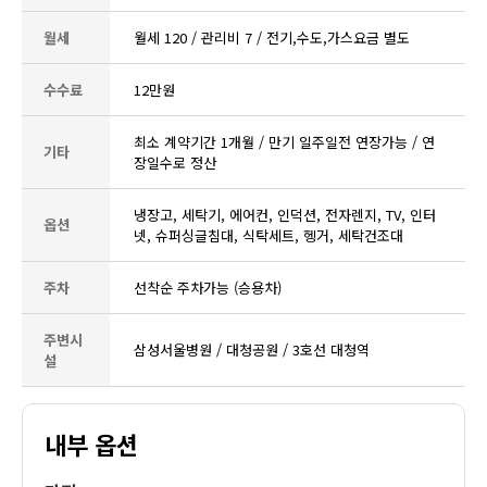
월세
월세 120 / 관리비 7 / 전기,수도,가스요금 별도
수수료
12만원
최소 계약기간 1개월 / 만기 일주일전 연장가능 / 연
기타
장일수로 정산
냉장고, 세탁기, 에어컨, 인덕션, 전자렌지, TV, 인터
옵션
넷, 슈퍼싱글침대, 식탁세트, 헹거, 세탁건조대
주차
선착순 주차가능 (승용차)
주변시
삼성서울병원 / 대청공원 / 3호선 대청역
설
내부 옵션