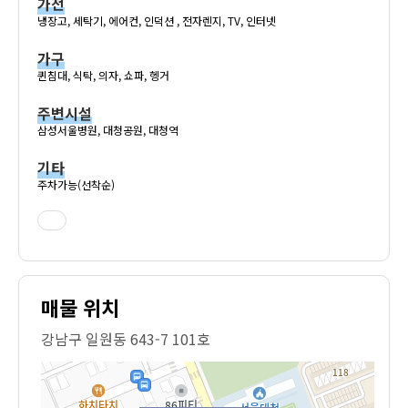
가전
냉장고, 세탁기, 에어컨, 인덕션 , 전자렌지, TV, 인터넷
가구
퀸침대, 식탁, 의자, 쇼파, 헹거
주변시설
삼성서울병원, 대청공원, 대청역
기타
주차가능(선착순)
매물 위치
강남구 일원동 643-7 101호