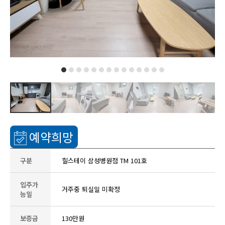
예약희망
구분
힐스테이 삼성병원점 TM 101호
입주가
거주중 퇴실일 미확정
능일
보증금
130만원