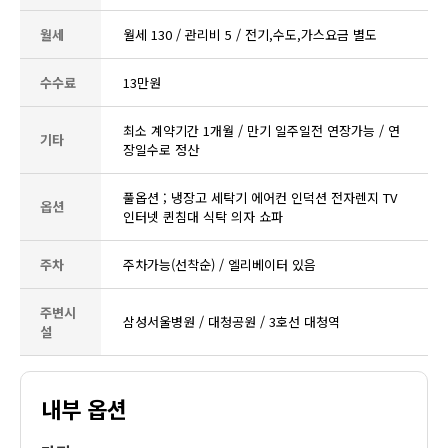
월세
월세 130 / 관리비 5 / 전기,수도,가스요금 별도
수수료
13만원
최소 계약기간 1개월 / 만기 일주일전 연장가능 / 연
기타
장일수로 정산
풀옵션 ; 냉장고 세탁기 에어컨 인덕션 전자렌지 TV
옵션
인터넷 퀸침대 식탁 의자 쇼파
주차
주차가능(선착순) / 엘리베이터 있음
주변시
삼성서울병원 / 대청공원 / 3호선 대청역
설
내부 옵션